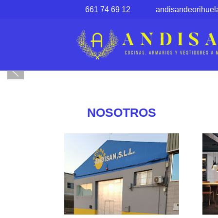
661 74 69 12
andisandeorihue
NOSOTROS