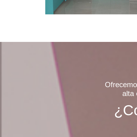
Ofrecemos
alta
¿C