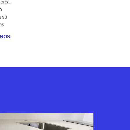
cerca
o
a su
os
TROS