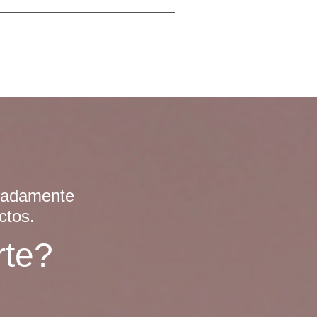
emadamente
ctos.
te?